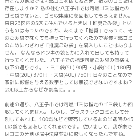
皆さんの地域では可燃ゴミを捨てるとき、指定のゴミ袋は
存在しますか？ 私の住む八王子市では可燃ゴミは指定の
ゴミ袋でないと、ゴミ収集車にを回収してもらえません。
東京23区内のS区に住んでいるときは「推奨ごみ袋」とい
うものはあったのですが、あくまで「推奨」であって、そ
のごみ袋でなくても持って行ってくれたので実質可燃ゴミ
のためにわざわざ「推奨ごみ袋」を購入したことはありま
せん。 なんならドンキの袋とかに入れて出しても持って
行ってくれました。 八王子での指定可燃ごみ袋の価格は
以下の通りです。 ・ミニ袋(5L) 90円 ・小袋(10L) 180円
・中袋(20L) 370円 ・大袋(40L) 750円 日々のことなので
家計に影響を与える数字としては無視できないですよね？
20L以上からなぜか割高に。。。
前述の通り、八王子市では可燃ゴミは指定のゴミ袋しか回
収してくれません。 しかし、プラスチックゴミとして分
別してあれば、100均などで販売しているあの半透明の45
Lの袋でも回収してくれるのです。 従いまして、我が家で
はゴミの分別が局中法度並みに厳しくなったんですね。