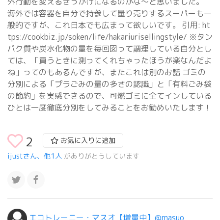
外行動を変えるきっかけになるのかな〜と思いました。
海外では容器を自分で持参して量り売りするスーパーも一
般的ですが、これ日本でも広まって欲しいです。 引用: ht
tps://cookbiz.jp/soken/life/hakariurisellingstyle/ ※タン
パク質や炭水化物の量を毎回図って調理している自分とし
ては、「買うときに測ってくれちゃったほうが楽なんだよ
ね」ってのもあるんですが、またこれは別のお話 ゴミの
分別による「プラごみの量の多さの認識」と「有料ごみ袋
の節約」を実感できるので、可燃ゴミに全てインしている
ひとは一度徹底分別をしてみることをお勧めいたします！
2
お気に入りに追加
ijustさん、他1人
がありがとうしています
エコトレーニー・マスオ【増量中】@masuo