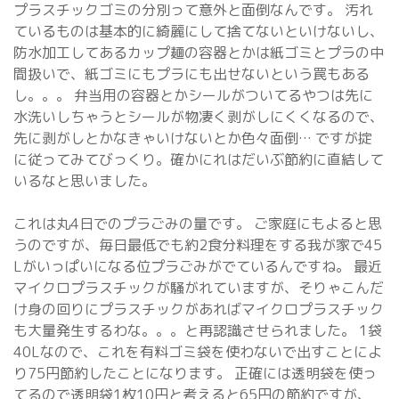
プラスチックゴミの分別って意外と面倒なんです。 汚れ
ているものは基本的に綺麗にして捨てないといけないし、
防水加工してあるカップ麺の容器とかは紙ゴミとプラの中
間扱いで、紙ゴミにもプラにも出せないという罠もある
し。。。 弁当用の容器とかシールがついてるやつは先に
水洗いしちゃうとシールが物凄く剥がしにくくなるので、
先に剥がしとかなきゃいけないとか色々面倒… ですが掟
に従ってみてびっくり。確かにれはだいぶ節約に直結して
いるなと思いました。
これは丸4日でのプラごみの量です。 ご家庭にもよると思
うのですが、毎日最低でも約2食分料理をする我が家で45
Lがいっぱいになる位プラごみがでているんですね。 最近
マイクロプラスチックが騒がれていますが、そりゃこんだ
け身の回りにプラスチックがあればマイクロプラスチック
も大量発生するわな。。。と再認識させられました。 1袋
40Lなので、これを有料ゴミ袋を使わないで出すことによ
り75円節約したことになります。 正確には透明袋を使っ
てるので透明袋1枚10円と考えると65円の節約ですが、