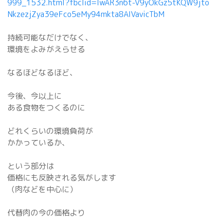
999_1532.html?fbclid=IwAR3n6t-V9yOkGz5tKQW9jto
NkzezjZya39eFco5eMy94mkta8AIVavicTbM
持続可能なだけでなく、
環境をよみがえらせる
なるほどなるほど、
今後、今以上に
ある食物をつくるのに
どれくらいの環境負荷が
かかっているか、
という部分は
価格にも反映される気がします
（肉などを中心に）
代替肉の今の価格より