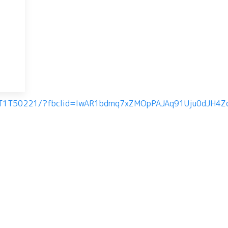
-OYT1T50221/?fbclid=IwAR1bdmq7xZMOpPAJAq91Uju0dJH4Z