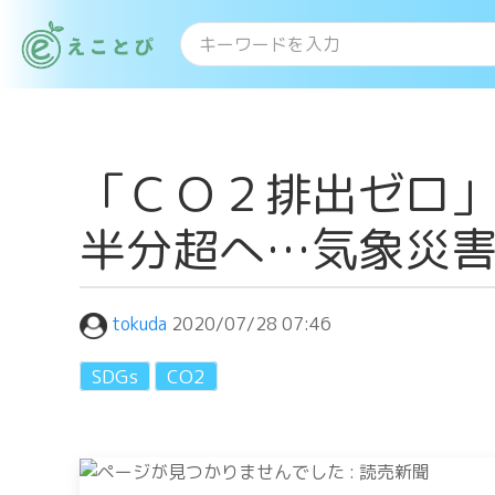
「ＣＯ２排出ゼロ
半分超へ…気象災
tokuda
2020/07/28 07:46
SDGs
CO2