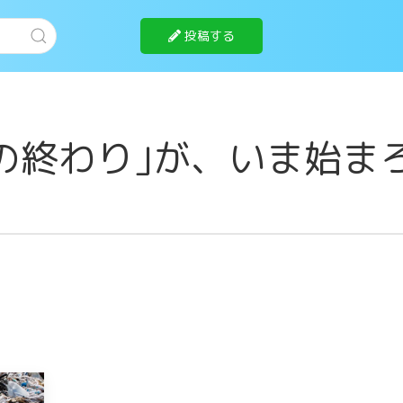
投稿する
の終わり｣が、いま始ま