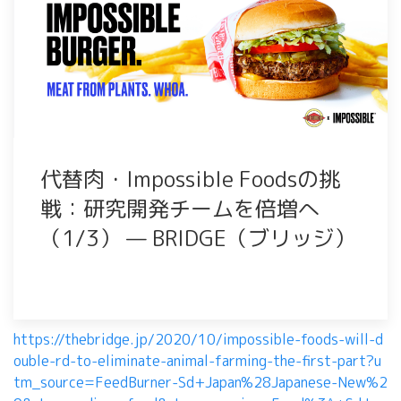
代替肉・Impossible Foodsの挑
戦：研究開発チームを倍増へ
（1/3） — BRIDGE（ブリッジ）
https://thebridge.jp/2020/10/impossible-foods-will-d
ouble-rd-to-eliminate-animal-farming-the-first-part?u
tm_source=FeedBurner-Sd+Japan%28Japanese-New%2