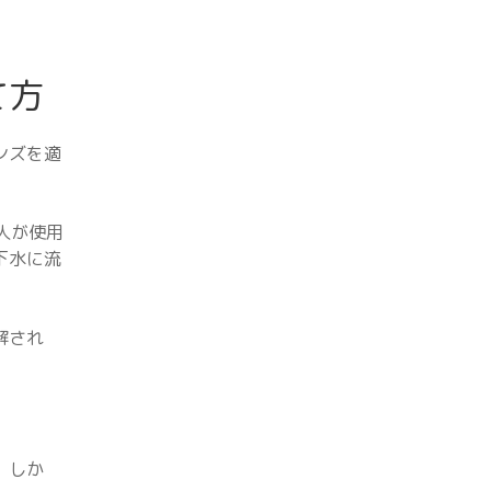
て方
ンズを適
人が使用
下水に流
解され
。しか