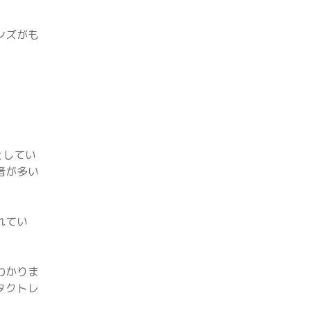
ンズがも
としてい
者が多い
れてい
わかりま
タクトレ