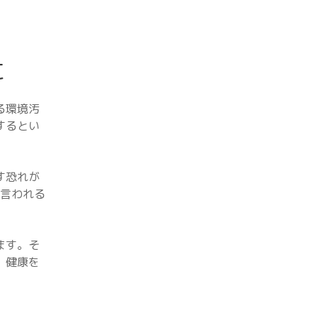
に
る環境汚
するとい
す恐れが
で言われる
ます。そ
、健康を