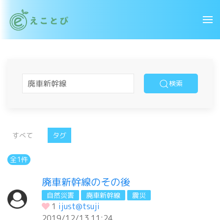
検索
すべて
タグ
全1件
廃車新幹線のその後
自然災害
廃車新幹線
震災
1
ijust@tsuji
2019/12/13 11:24