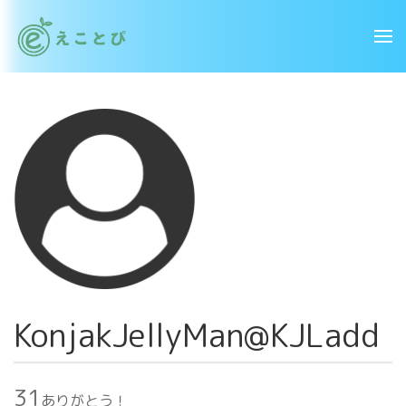
KonjakJellyMan@KJLadd
31
ありがとう！