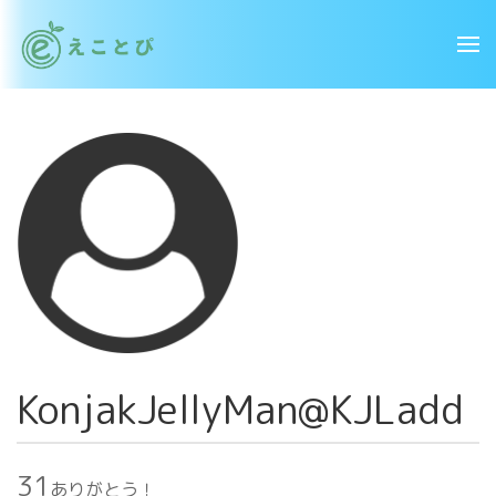
KonjakJellyMan@KJLadd
31
ありがとう！